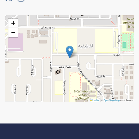
+
−
Leaflet
|
©
OpenStreetMap
contributors