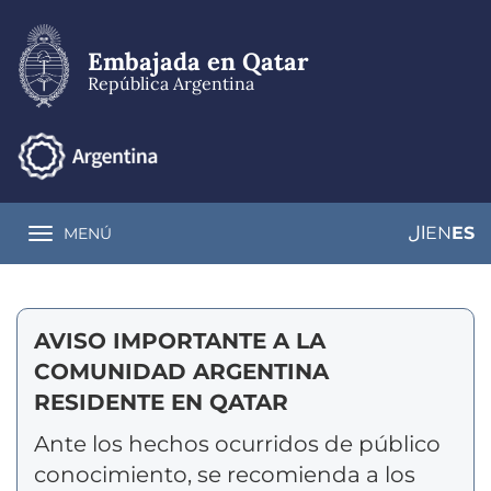
Pasar
al
contenido
Embajada en Qatar
principal
República Argentina
ال
EN
ES
MENÚ
Toggle navigation
AVISO IMPORTANTE A LA
COMUNIDAD ARGENTINA
RESIDENTE EN QATAR
Ante los hechos ocurridos de público
conocimiento, se recomienda a los