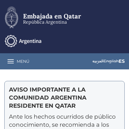
Pasar
al
contenido
Embajada en Qatar
principal
República Argentina
العربية
English
ES
MENÚ
Toggle navigation
AVISO IMPORTANTE A LA
COMUNIDAD ARGENTINA
RESIDENTE EN QATAR
Ante los hechos ocurridos de público
conocimiento, se recomienda a los