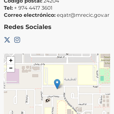
Código postal:
24204
Tel:
+ 974 4417 3601
Correo electrónico:
eqatr@mrecic.gov.ar
Redes Sociales
+
−