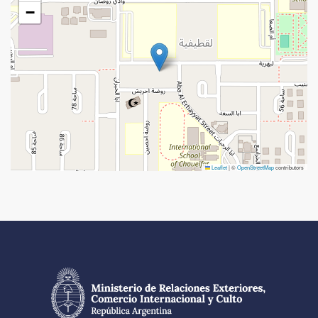
−
Leaflet
|
©
OpenStreetMap
contributors