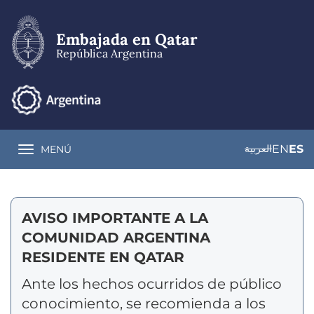
Pasar
al
contenido
Embajada en Qatar
principal
República Argentina
العربية
EN
ES
MENÚ
Toggle navigation
AVISO IMPORTANTE A LA
COMUNIDAD ARGENTINA
RESIDENTE EN QATAR
Ante los hechos ocurridos de público
conocimiento, se recomienda a los